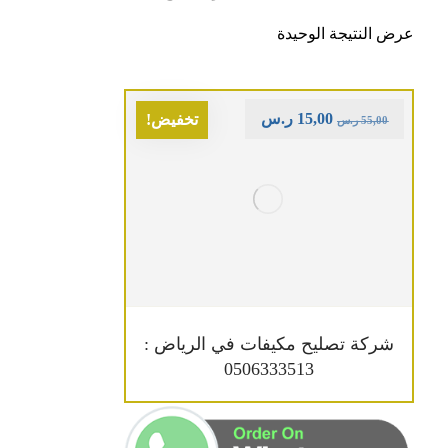
عرض النتيجة الوحيدة
15,00
ر.س
تخفيض!
55,00
ر.س
شركة تصليح مكيفات في الرياض :
0506333513