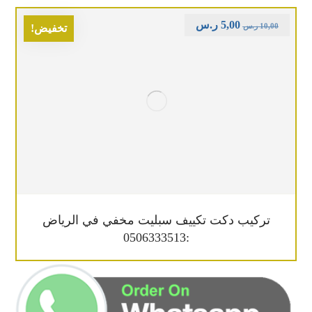
5,00
ر.س
10,00
ر.س
تخفيض!
تركيب دكت تكييف سبليت مخفي في الرياض
:0506333513