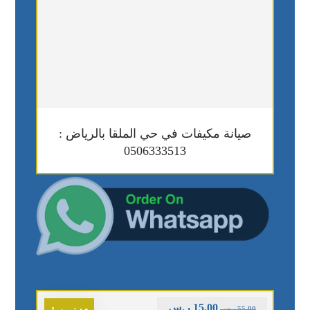
صيانة مكيفات في حي الملقا بالرياض :
0506333513
15,00
ر.س
55,00
ر.س