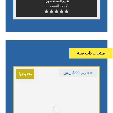
تقييم المستخدمون:
كن أول المصوتون !
منتجات ذات صلة
5,00
ر.س
10,00
ر.س
تخفيض!