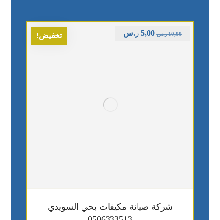
5,00
ر.س
10,00
ر.س
تخفيض!
شركة صيانة مكيفات بحي السويدي
0506333513