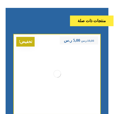
منتجات ذات صلة
5,00
ر.س
10,00
ر.س
تخفيض!