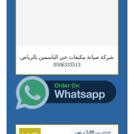
شركة صيانة مكيفات حي الياسمين بالرياض
0506333513
5,00
ر.س
10,00
ر.س
تخفيض!