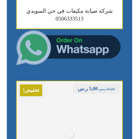
شركة صيانة مكيفات في حي السويدي
0506333513
5,00
ر.س
10,00
ر.س
تخفيض!