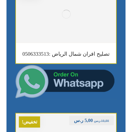
تصليح افران شمال الرياض :0506333513
5,00
ر.س
10,00
ر.س
تخفيض!