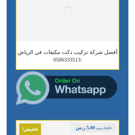
أفضل شركة تركيب دكت مكيفات في الرياض
:0506333513
5,00
ر.س
10,00
ر.س
تخفيض!