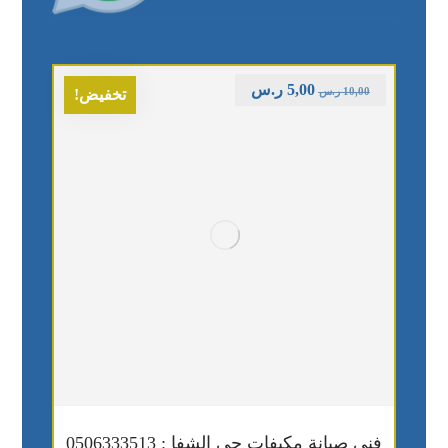
5,00
ر.س
10,00
ر.س
تخفيض!
فني صيانة مكيفات حي الشفا : 0506333513