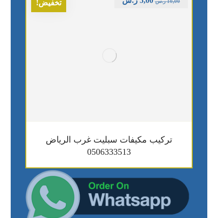
5,00
ر.س
10,00
ر.س
تخفيض!
تركيب مكيفات سبليت غرب الرياض
0506333513