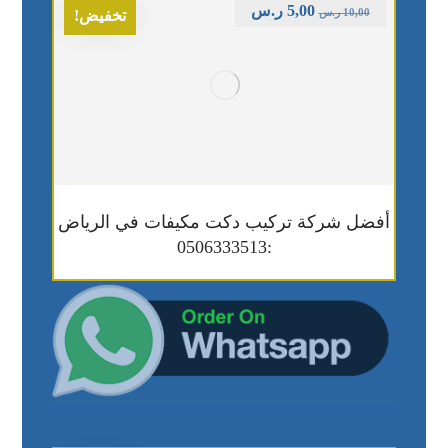
5,00
ر.س
10,00
ر.س
تخفيض!
أفضل شركة تركيب دكت مكيفات في الرياض
:0506333513