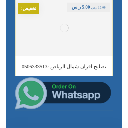
5,00
ر.س
10,00
ر.س
تخفيض!
تصليح افران شمال الرياض :0506333513