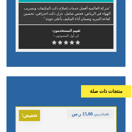
"شركة العالمية أفضل خدمات إصلاح دكت المكيفات وتسريب
الهواء في الرياض، فحص شامل، عزل دكت احترافي، تحسين
كفاءة التبريد وضمان أداء المكيف بأعلى جودة."
تقييم المستخدمون:
كن أول المصوتون !
منتجات ذات صلة
15,00
ر.س
55,00
ر.س
تخفيض!