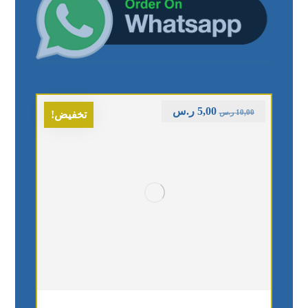
5,00
ر.س
10,00
ر.س
تخفيض!