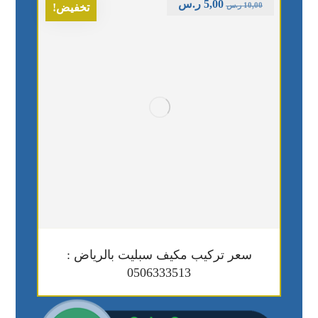
5,00
ر.س
10,00
ر.س
تخفيض!
سعر تركيب مكيف سبليت بالرياض :
0506333513